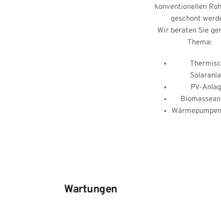
konventionellen Roh
geschont werd
Wir beraten Sie ge
Thema:
Thermis
Solaranl
PV-Anlag
Biomassean
Wärmepumpen
Wartungen