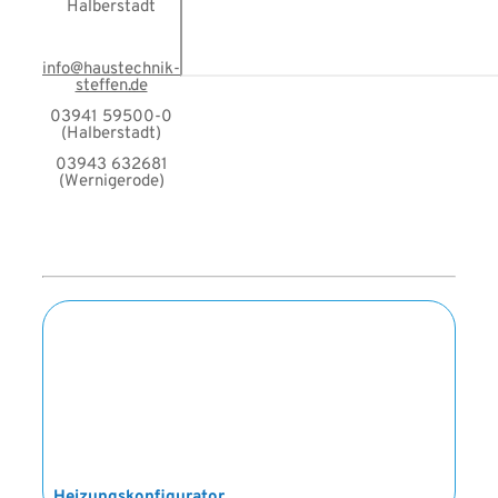
Halberstadt
info@haustechnik-
steffen.de
03941 59500-0
(Halberstadt)
03943 632681
(Wernigerode)
Heizungskonfigurator