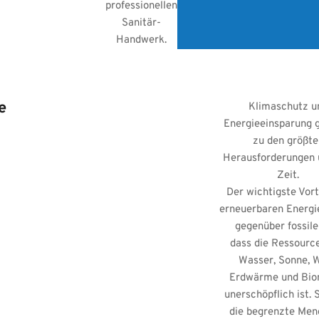
professionellen
Sanitär-
Handwerk.
e
Klimaschutz u
Energieeinsparung 
zu den größte
Herausforderungen 
Zeit.
Der wichtigste Vort
erneuerbaren Energi
gegenüber fossilen
dass die Ressourc
Wasser, Sonne, W
Erdwärme und Bi
unerschöpflich ist. 
die begrenzte Men