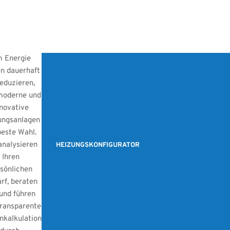
 Energie
n dauerhaft
reduzieren,
moderne und
novative
ungsanlagen
beste Wahl.
analysieren
HEIZUNGSKONFIGURATOR
Ihren
sönlichen
rf, beraten
 und führen
transparente
nkalkulation